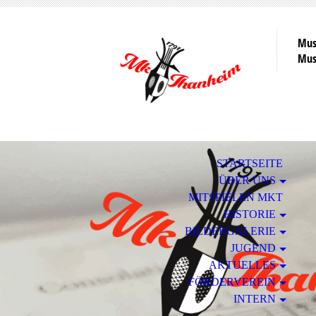
Mus
Musi
STARTSEITE
ÜBER UNS
MITSPIELEN MKT
HISTORIE
BILDERGALERIE
JUGEND
AKTUELLES
FÖRDERVEREIN
INTERN